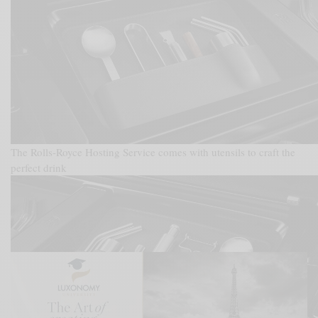
The Rolls-Royce Hosting Service comes with utensils to craft the
perfect drink