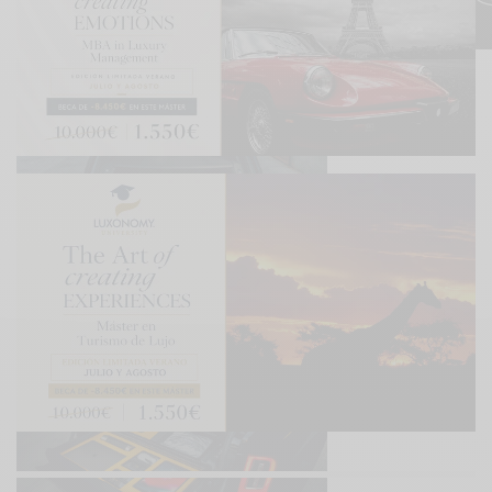
The Rolls-Royce Hosting Service comes with utensils to craft the
perfect drink