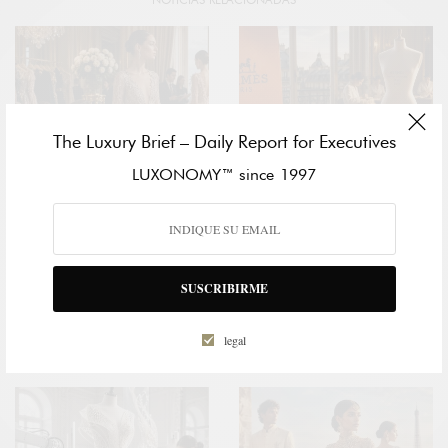
The Luxury Brief – Daily Report for Executives
LUXONOMY™ since 1997
ECONOMÍA
MODA
LA ALTA COSTURA DESAFÍA LA
HERMÈS ENTRA EN LA ALTA
SUSCRIBIRME
DESACELERACIÓN DEL LUJO
COSTURA: EL MOVIMIENTO
MIENTRAS LOS GRANDES
ESTRATÉGICO QUE REDEFINE
PATRIMONIOS IMPULSAN
EL FUTURO DEL LUJO
legal
UNA NUEVA EDAD DE ORO
ABSOLUTO