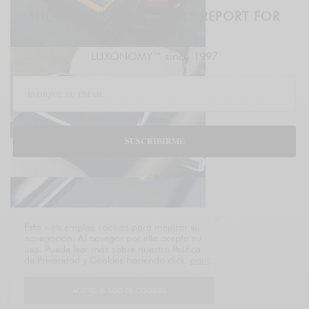
THE LUXURY BRIEF – DAILY REPORT FOR
EXECUTIVES
LUXONOMY™ since 1997
SUSCRIBIRME
legal
Esta web emplea cookies para mejorar su
TAGS
MOTOR
ROLLS ROYCE
navegación. Al navegar por ella acepta su
uso. Puede leer más sobre nuestra Política
de Privacidad y Cookies haciendo click
aquí
.
¿CUÁL ES TU REACCIÓN?
ACEPTO EL USO DE COOKIES