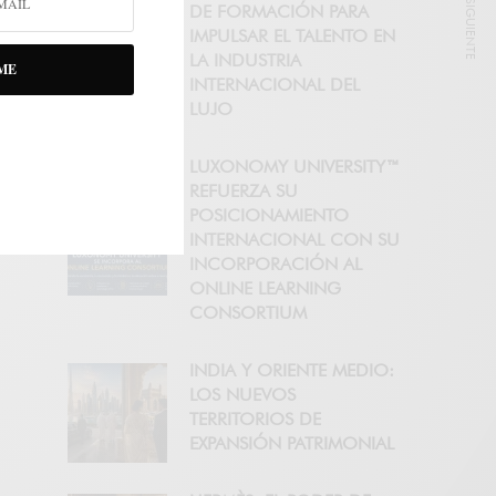
NOTICIA SIGUIENTE
DE FORMACIÓN PARA
IMPULSAR EL TALENTO EN
LA INDUSTRIA
ME
INTERNACIONAL DEL
LUJO
LUXONOMY UNIVERSITY™
REFUERZA SU
POSICIONAMIENTO
INTERNACIONAL CON SU
INCORPORACIÓN AL
ONLINE LEARNING
CONSORTIUM
INDIA Y ORIENTE MEDIO:
LOS NUEVOS
TERRITORIOS DE
EXPANSIÓN PATRIMONIAL