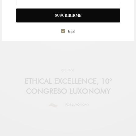
SUSCRIBIRME
legal
EVENTOS
ETHICAL EXCELLENCE, 10°
CONGRESO LUXONOMY
POR
LUXONOMY