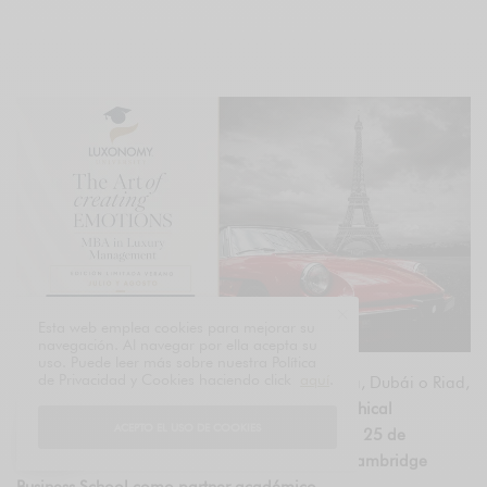
Esta web emplea cookies para mejorar su
navegación. Al navegar por ella acepta su
uso. Puede leer más sobre nuestra Política
de Privacidad y Cookies haciendo click
aquí
.
Tras las ediciones de Madrid, Lisboa, Barcelona, Dubái o Riad,
el
10º Congreso Luxonomy, con la temática “Ethical
ACEPTO EL USO DE COOKIES
Excellence”
se celebrará en
Madrid
, el
próximo 25 de
noviembre
, y con la valiosa colaboración de
Cambridge
Business School como partner académico
.