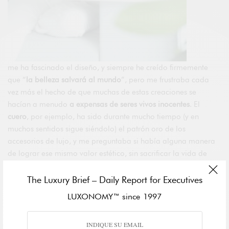
me ha fascinado el diseño, y siempre he creído firmemente
que “
la belleza salvará al mundo
”, pero me frustraba cada
vez más el hecho de que muchas de estas creaciones se
hacían a menudo
a expensas de seres vivos inocentes
. El
cuero
, por ejemplo, ha sido durante mucho tiempo (y en
muchos sentidos sigue siéndolo) el patrón oro de los
accesorios de lujo, y me preguntaba si había alguna manera
de lograr ese mismo valor estético, sin sacrificar la vida de
otros seres vivos, haciéndolo asequible a más personas, para
crear un
impacto positivo real
, no limitado a un pequeño
The Luxury Brief – Daily Report for Executives
nicho. La alternativa que propusieron en su momento los
LUXONOMY™ since 1997
productos sintéticos del mercado carecía en general de
calidad, investigación y diseño: no eran atractivos.
Así que
empecé mi odisea personal para ofrecer opciones no testadas