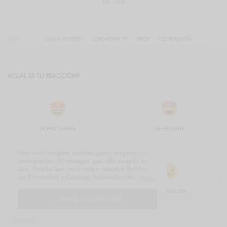
legal
TAGS
LOUIS VUITTON
LUXONOMY TV
TECH
TECNOLOGÍA
¿CUÁL ES TU REACCIÓN?
ES FASCINANTE
ME ENCANTA
Esta web emplea cookies para mejorar su
navegación. Al navegar por ella acepta su
uso. Puede leer más sobre nuestra Política
de Privacidad y Cookies haciendo click
aquí
.
ME GUSTA
NO ME GUSTA
ACEPTO EL USO DE COOKIES