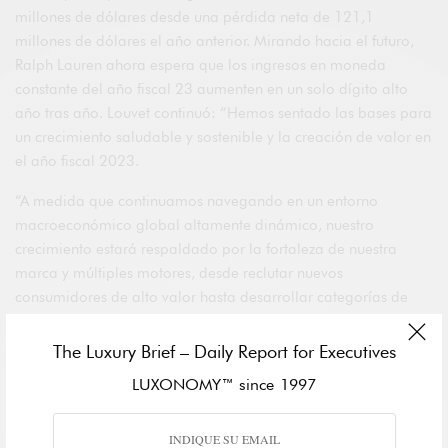
millones de dólares desde una pérdida neta de 121,1
millones de dólares el año anterior. Mirando hacia el futuro,
Ralph Lauren ahora espera que los ingresos en moneda
constante del año fiscal 23 aumenten en un solo dígito alto
año tras año. Louvet continuó: “Hemos sentado las bases para
un crecimiento saludable y sostenible y la creación de valor en
el año fiscal 2023.
“A medida que continuamos navegando en un entorno
macroeconómico global altamente dinámico, nuestro
crecimiento estará respaldado por la fortaleza de nuestra
marca y múltiples motores, desde reclutar nuevos
consumidores de alto valor hasta desarrollar categorías de
productos de alto potencial y expansión geográfica y de
canales”.
The Luxury Brief – Daily Report for Executives
LUXONOMY™ since 1997