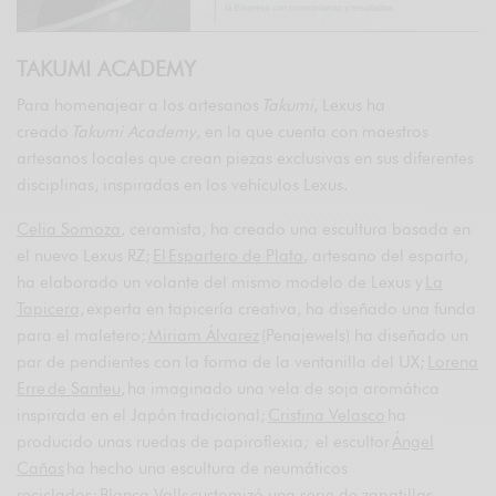
TAKUMI ACADEMY
Para homenajear a los artesanos
Takumi
, Lexus ha
creado
Takumi Academy
, en la que cuenta con maestros
artesanos locales que crean piezas exclusivas en sus diferentes
disciplinas, inspiradas en los vehículos Lexus.
Celia Somoza
, ceramista, ha creado una escultura basada en
el nuevo Lexus RZ;
El Espartero de Plata
, artesano del esparto,
ha elaborado un volante del mismo modelo de Lexus y
La
Tapicera,
experta en tapicería creativa, ha diseñado una funda
para el maletero;
Miriam Álvarez
(Penajewels) ha diseñado un
par de pendientes con la forma de la ventanilla del UX;
Lorena
Erre de Santeu
, ha imaginado una vela de soja aromática
inspirada en el Japón tradicional;
Cristina Velasco
ha
producido unas ruedas de papiroflexia; el escultor
Ángel
Cañas
ha hecho una escultura de neumáticos
reciclados;
Blanca Valls
customizó una serie de zapatillas