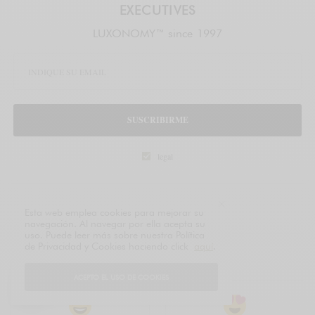
EXECUTIVES
LUXONOMY™ since 1997
SUSCRIBIRME
legal
TAGS
FÓRMULA 1
GLENMORANGIE
Esta web emplea cookies para mejorar su
navegación. Al navegar por ella acepta su
uso. Puede leer más sobre nuestra Política
de Privacidad y Cookies haciendo click
aquí
.
¿CUÁL ES TU REACCIÓN?
ACEPTO EL USO DE COOKIES