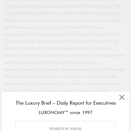
historia de amor despreocupada entre The Kenzo Guy y The
Kenzo Girl. Estos amantes que intercambian armarios toman
referencias de estilo mutuamente, serios con su imagen pero
divirtiéndose con su moda. Los elementos lúdicos se
materializan en los personajes animales que reaparecen en
cada show. Esta vez conocemos a Quique el Tigre y Kali el
Conejo, fusionando amigos improbables para crear un
mundo más bello. Los conejos con rayas de tigre aparecen en
un abrigo y un body visible cuyas tiras caen con
despreocupación. La mezcla de estampados incluye flores del
archivo Kenzo, destacando el revival de un estampado de
rosas favorito del fundador Kenzo Takada. Lunares, estrellas,
cuadros y formas de arlequín crean un nuevo universo
gráfico.
The Luxury Brief – Daily Report for Executives
Múltiples referencias a la estética punk y la cultura del graffiti
LUXONOMY™ since 1997
contrastan con clásicos y una sublime sastrería italiana. Las
chaquetas de esmoquin fucsia se convierten en ropa diurna y
la sastrería japonesa se transforma en declaración para ropa