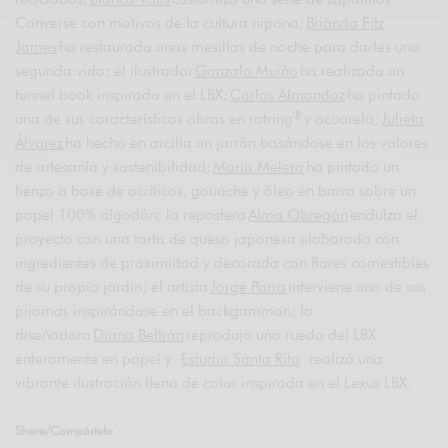
Converse con motivos de la cultura nipona;
Brianda Fitz
James
ha restaurado unas mesillas de noche para darles una
segunda vida; el ilustrador
Gonzalo Muiño
ha realizado un
tunnel book inspirado en el LBX;
Carlos Almandoz
ha pintado
®
una de sus características obras en rotring
y acuarela;
Julieta
Álvarez
ha hecho en arcilla un jarrón basándose en los valores
de artesanía y sostenibilidad;
María Melero
ha pintado un
lienzo a base de acrílicos, gouache y óleo en barra sobre un
papel 100% algodón; la repostera
Alma Obregón
endulza el
proyecto con una tarta de queso japonesa elaborada con
ingredientes de proximidad y decorada con flores comestibles
de su propio jardín; el artista
Jorge Parra
interviene uno de sus
pijamas inspirándose en el backgammon; la
diseñadora
Diana Beltrán
reprodujo una rueda del LBX
enteramente en papel y
Estudio Santa Rita
realizó una
vibrante ilustración llena de color inspirada en el Lexus LBX.
Share/Compártelo