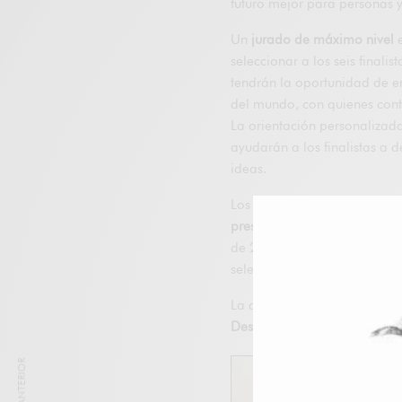
futuro mejor para personas y
Un
jurado de máximo nivel
e
seleccionar a los seis finali
tendrán la oportunidad de e
del mundo, con quienes cont
La orientación personalizada
ayudarán a los finalistas a d
ideas.
Los gastos de desarrollo de l
presupuesto de hasta 3 millo
de 2022, los seis finalistas 
seleccionar al ganador del 
La compañía anunciará los 
Design Award 2022 en otoño