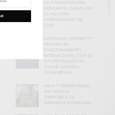
NOTICIA SIGUIENTE
DE FORMACIÓN PARA
IMPULSAR EL TALENTO EN
LA INDUSTRIA
ME
INTERNACIONAL DEL
LUJO
LUXONOMY UNIVERSITY™
REFUERZA SU
POSICIONAMIENTO
INTERNACIONAL CON SU
INCORPORACIÓN AL
ONLINE LEARNING
CONSORTIUM
INDIA Y ORIENTE MEDIO:
LOS NUEVOS
TERRITORIOS DE
EXPANSIÓN PATRIMONIAL