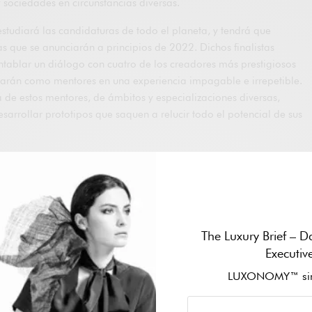
 sociedades en circunstancias diversas.
studiará las candidaturas de todo el planeta, y tendrá que
stas que se anunciarán a principios de 2022. Dichos finalistas
ntablar un diálogo con cuatro de los creadores más prestigiosos
arán como mentores en una experiencia impagable e irrepetible.
 de estos mentores, de ámbitos y especializaciones diversas,
esarrollar prototipos que saquen a relucir todo el potencial de sus
os prototipos de los finalistas correrán a cargo de Lexus, con un
nes de yenes (unos 23.000 euros) por finalista
. En la primavera
presentarán sus propuestas definitivas al jurado, que tendrá que
Gran Premio.
The Luxury Brief – Da
nombres de los
miembros del jurado y los mentores del Lexus
Executiv
 de este año
.
LUXONOMY™ sin