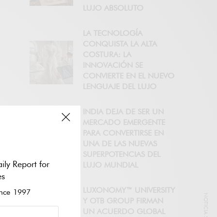
LUJO ABSOLUTO
LA TECNOLOGÍA
CONQUISTA LA ALTA
COSTURA: LA
INNOVACIÓN SE
CONVIERTE EN EL NUEVO
LENGUAJE DEL LUJO
INDIA DEJA DE SER UN
MERCADO EMERGENTE
PARA CONVERTIRSE EN
UNA DE LAS NUEVAS
SUPERPOTENCIAS DEL
ily Report for
LUJO MUNDIAL
es
LUXONOMY™ UNIVERSITY
ce 1997
Y OTB GROUP FIRMAN
UN ACUERDO GLOBAL