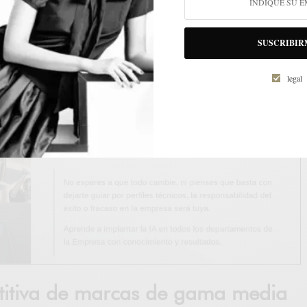
SUSCRIBIR
legal
titiva de marcas de gama media