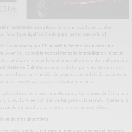
stán recortando sus gastos
mientras el país lucha con los
os
. Pero,
¿qué significará esto para las marcas de lujo?
ado ampliamente que
China está luchando por superar sus
os
. Además, los
problemas del mercado inmobiliario y la actual
ado que el país impulse la confianza del consumidor y el consumo
recimiento de China
está cambiando los patrones de consumo y
erno de hacer la transición del país de un modelo de crecimiento
hacia un modelo centrado en el consumo interno.
s del gobierno para crear empleos para los jóvenes de China han
 lo tanto, la
vulnerabilidad de las generaciones más jóvenes a la
ausando estrés adicional a estos jóvenes demográficos.
olviendo más ahorrativos
.
está comenzando a
reducirse al optar por marcas del mercado