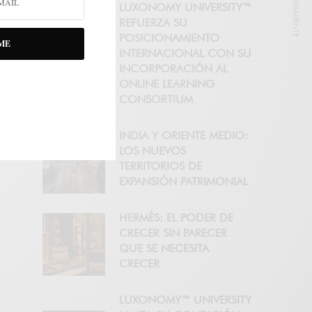
NOTICIA SIGUIENTE
LUXONOMY UNIVERSITY™
REFUERZA SU
POSICIONAMIENTO
ME
INTERNACIONAL CON SU
INCORPORACIÓN AL
ONLINE LEARNING
CONSORTIUM
INDIA Y ORIENTE MEDIO:
LOS NUEVOS
TERRITORIOS DE
EXPANSIÓN PATRIMONIAL
HERMÈS: EL PODER DE
CRECER SIN PARECER
QUE SE NECESITA
CRECER
LUXONOMY™ UNIVERSITY