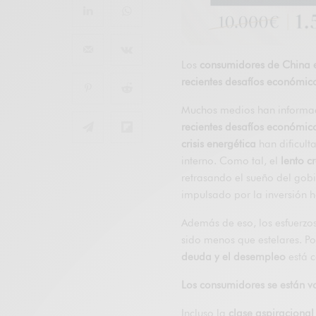
Los
consumidores de China e
recientes desafíos económic
Muchos medios han inform
recientes desafíos económic
crisis energética
han dificult
interno. Como tal, el
lento c
retrasando el sueño del gobi
impulsado por la inversión 
Además de eso, los esfuerzo
sido menos que estelares. Por
deuda y el desempleo
está c
Los consumidores se están v
Incluso la
clase aspiracional