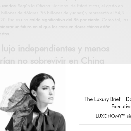
jo usados
. Según la Oficina Nacional de Estadísticas, el gasto en
 billones de dólares (55 billones de yuanes) y representó el 54,3
2020. Esa es una
caída significativa del 85 por ciento
. Como tal, las
siderar un futuro en el que los consumidores chinos están
astos
.
 lujo independientes y menos
rían no sobrevivir en China
ad de
LVMH y Kering
continuarán disfrutando de las oportunidades
glomerados,
las etiquetas independientes
que no tienen grandes
strategias sólidas de posicionamiento de marca estarán entre
las
The Luxury Brief – Da
amente que
sus existencias no vendidas se amontonan en tiendas y
Executiv
io muerto podría hundir sus negocios. Y las marcas que no quiebren
LUXONOMY™ sin
cord de deuda.