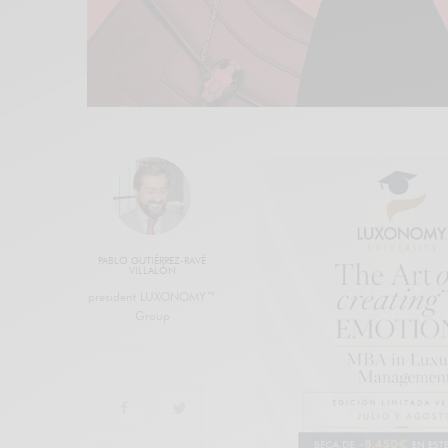
PABLO GUTIÉRREZ-RAVÉ
VILLALÓN
president LUXONOMY™
Group