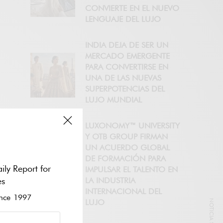
CONVIERTE EN EL NUEVO
LENGUAJE DEL LUJO
INDIA DEJA DE SER UN
MERCADO EMERGENTE
PARA CONVERTIRSE EN
UNA DE LAS NUEVAS
SUPERPOTENCIAS DEL
LUJO MUNDIAL
LUXONOMY™ UNIVERSITY
Y OTB GROUP FIRMAN
UN ACUERDO GLOBAL
DE FORMACIÓN PARA
ily Report for
IMPULSAR EL TALENTO EN
es
LA INDUSTRIA
INTERNACIONAL DEL
ce 1997
LUJO