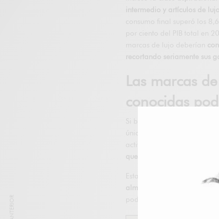
intermedio y artículos de lu
consumo final superó los 8,6
por ciento del PIB total en 
marcas de lujo deberían
con
recortando seriamente sus g
Las marcas de
conocidas pod
Si bien las marcas propied
únicas creadas por sus con
activos o no desarrollaron e
que más sufrirán
.
Estas etiquetas verán rápid
almacenes
, y este inventar
podrían alcanzar niveles ré