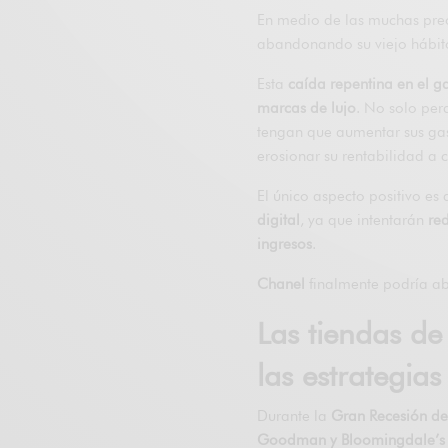
En medio de las muchas preo
abandonando su viejo hábito
Esta
caída repentina en el g
marcas de lujo
. No solo per
tengan que aumentar sus gas
erosionar su rentabilidad a c
El único aspecto positivo es
digital
, ya que intentarán
red
ingresos
.
Chanel
finalmente podría aba
Las tiendas d
las estrategia
Durante la
Gran Recesión d
Goodman y Bloomingdale’s