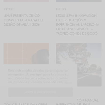
EVENTOS
EVENTOS
LEXUS PRESENTA CINCO
LEXUS LLEVA INNOVACIÓN,
OBRAS EN LA SEMANA DEL
ELECTRIFICACIÓN Y
DISEÑO DE MILÁN 2026
EXPERIENCIA AL BARCELONA
OPEN BANC SABADELL –
TROFEO CONDE DE GODÓ
Esta web emplea cookies para mejorar su
navegación. Al navegar por ella acepta su
uso. Puede leer más sobre nuestra Política
de Privacidad y Cookies haciendo click
aquí
.
ACEPTO EL USO DE COOKIES
EVENTOS
MOTOR
LEXUS REFUERZA SU VÍNCULO
LA CONDUCCIÓN MANUAL
CON CEL BARCELONA OPEN
INTERACTIVA DE LEXUS