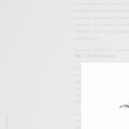
más audaces de su categoría.
inoxidable con inserción cer
correa de goma estilo Roule
mariposa. La nueva correa d
inyección. Sus tres inconfund
profundidad.
[supsystic-gallery id=1 positi
TRES CROMATISMOS
El Super Chronomat B01 44 se
acero inoxidable con combina
esfera y bisel en marrón int
cronógrafo plateados en cont
con certificación COSC, que
Chronomat es hermético al 
Quienes busquen un extra es
módulo UTC incorporado en s
realiza el seguimiento de un