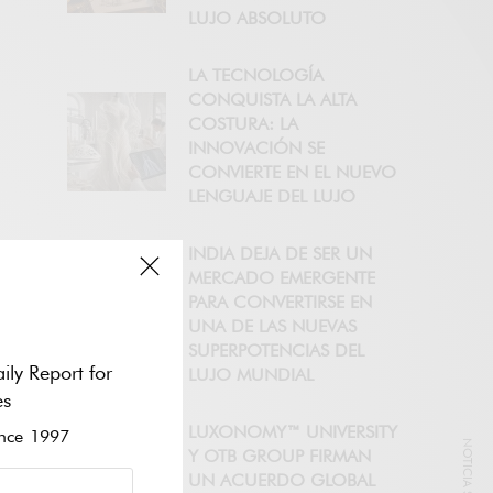
LUJO ABSOLUTO
LA TECNOLOGÍA
CONQUISTA LA ALTA
COSTURA: LA
INNOVACIÓN SE
CONVIERTE EN EL NUEVO
LENGUAJE DEL LUJO
INDIA DEJA DE SER UN
MERCADO EMERGENTE
PARA CONVERTIRSE EN
UNA DE LAS NUEVAS
SUPERPOTENCIAS DEL
ily Report for
LUJO MUNDIAL
es
LUXONOMY™ UNIVERSITY
ce 1997
Y OTB GROUP FIRMAN
UN ACUERDO GLOBAL