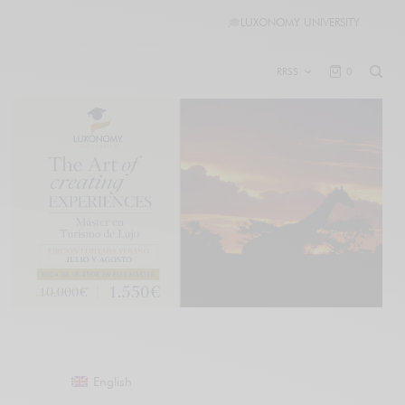
🎓
LUXONOMY UNIVERSITY
RRSS
0
English