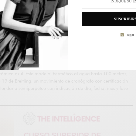
80.
TO
SUSCRIBIR
 el Super Chronomat 44 Four-Year Calendar ofrece un mecanismo
legal
ue solo hace falta ajustar una vez cada año bisiesto, es decir,
stá disponible en dos versiones: una con una esfera negra,
 bisel de acero inoxidable con inserción cerámica negra y otros
ión con una esfera azul, contadores en tono a juego y bisel en oro
erámica azul. Este modelo, hermético al agua hasta 100 metros,
e 19 de Breitling, un movimiento de cronógrafo con certificación
endario semiperpetuo con indicación de día, fecha, mes y fase