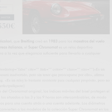
ricolori
, que
Breitling
creó en
1983
para los
maestros del vuelo
reas italianas
, el
Super Chronomat
es un reloj deportivo
ra a la vez que elegancia suficiente para llevarlo a cualquier
 bordertop=”false” cite=”” link=”” color=”” class=”” size=””]«Es un
pasará inadvertido, pero sin tener que preocuparse por ello», afirma
. «Es un reloj lo bastante resistente para cualquier propósito, pero no
perfectpullquote]
o del Chronomat original, los índices móviles del bisel protegen el
te, los situados a las 3 y las 9 horas son intercambiables, de modo
rlos para una cuenta atrás o una cuenta adelante. Los diámetros
 convierten a los modelos de la colección Super Chronomat en los