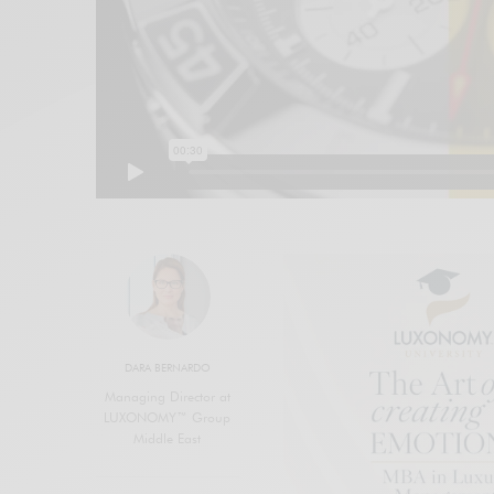
DARA BERNARDO
Managing Director at
LUXONOMY™ Group
Middle East