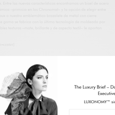
 Entre las nuevas características encontramos un bisel de acero
ámica –primicia en los Chronomat– y la opción de elegir entre
aux o nuestro emblemático brazalete de metal con cierre
e goma se fabrica con la última tecnología de moldeado por
ibles texturas –mate, brillante y de aspecto textil– le aportan
on=center]
 presenta en tres versiones. Dos de ellas van en una caja de
ción entre esfera y bisel en azul o en negro. La tercera combina
enso con caja en oro rojo de 18K. Las tres muestran contadores de
raste, impulsados por el Calibre 01 de manufactura Breitling,
 proporciona unas 70 horas de reserva de marcha. El Super
The Luxury Brief – Da
agua hasta presiones de 200 metros.
Executiv
pecial pueden encontrarlo en una versión con esfera negra y
LUXONOMY™ sin
u brazalete Rouleaux. Este sistema, Universal Time Coordinated,
a segunda zona horaria y es una idea original de Breitling que se