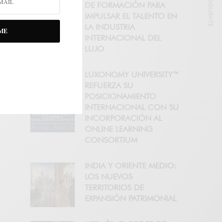
NOTICIA SIGUIENTE
DE FORMACIÓN PARA
IMPULSAR EL TALENTO EN
LA INDUSTRIA
ME
INTERNACIONAL DEL
LUJO
LUXONOMY UNIVERSITY™
REFUERZA SU
POSICIONAMIENTO
INTERNACIONAL CON SU
INCORPORACIÓN AL
ONLINE LEARNING
CONSORTIUM
INDIA Y ORIENTE MEDIO:
LOS NUEVOS
TERRITORIOS DE
EXPANSIÓN PATRIMONIAL