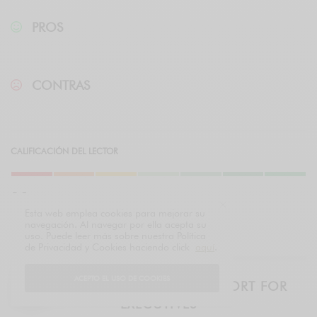
PROS
CONTRAS
CALIFICACIÓN DEL LECTOR
9
7
Esta web emplea cookies para mejorar su
navegación. Al navegar por ella acepta su
MUY INTERESANTE
uso. Puede leer más sobre nuestra Política
de Privacidad y Cookies haciendo click
aquí
.
ACEPTO EL USO DE COOKIES
THE LUXURY BRIEF – DAILY REPORT FOR
EXECUTIVES