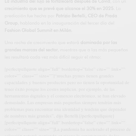
La industria del lujo se fortalecerá después de Covid
, con un
crecimiento que se prevé que alcance el 30% en 2025
. La
predicción fue hecha por
Patrizio Bertelli, CEO de Prada
Group
, hablando en la inauguración del tercer día del
Fashion Global Summit en Milán
.
Una racha de crecimiento que estará
dominada por las
grandes marcas del sector
, mientras que a las más pequeñas
les resultará cada vez más difícil seguir el ritmo:
[perfectpullquote align=”full” bordertop=”false” cite=”” link=””
color=”” class=”” size=””]“muchas pymes tienen grandes
capacidades y buenos productos pero no tienen la oportunidad de
tener éxito porque los costes implican, por ejemplo, de las
herramientas digitales y el comercio electrónico, se han elevado
demasiado. Las empresas más pequeñas siempre tendrán más
problemas para encontrar una identidad y tendrán que depender
de nombres más grandes”, dijo Bertelli.[/perfectpullquote]
[perfectpullquote align=”full” bordertop=”false” cite=”” link=””
color=”” class=”” size=””]La pandemia ha acelerado el proceso de
selección natural, poniendo en riesgo la supervivencia de las