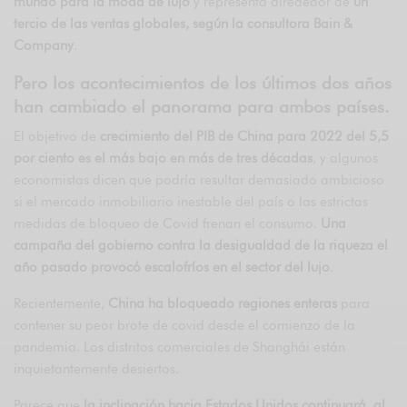
mundo para la moda de lujo
y representa alrededor de
un
tercio de las ventas globales, según la consultora Bain &
Company
.
Pero los acontecimientos de los últimos dos años
han cambiado el panorama para ambos países.
El objetivo de
crecimiento del PIB de China para 2022 del 5,5
por ciento es el más bajo en más de tres décadas
, y algunos
economistas dicen que podría resultar demasiado ambicioso
si el mercado inmobiliario inestable del país o las estrictas
medidas de bloqueo de Covid frenan el consumo.
Una
campaña del gobierno contra la desigualdad de la riqueza el
año pasado provocó escalofríos en el sector del lujo
.
Recientemente,
China ha bloqueado regiones enteras
para
contener su peor brote de covid desde el comienzo de la
pandemia. Los distritos comerciales de Shanghái están
inquietantemente desiertos.
Parece que
la inclinación hacia Estados Unidos continuará, al