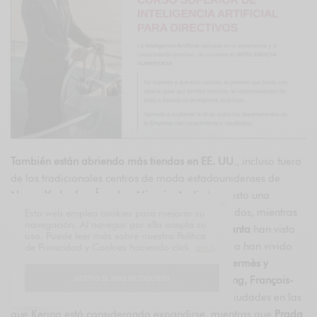
También están abriendo más tiendas en EE. UU
., incluso fuera
de los tradicionales centros de moda estadounidenses de
Nueva York y Los Ángeles. Miami y Austin
han visto una
afluencia de trabajadores tecnológicos adinerados, mientras
Esta web emplea cookies para mejorar su
navegación. Al navegar por ella acepta su
que ciudades como
Charleston, Nashville y Atlanta
han visto
uso. Puede leer más sobre nuestra Política
aumentar sus ingresos medios. Estas ciudades ya han vivido
de Privacidad y Cookies haciendo click
aquí
.
aperturas de tiendas de marcas como
Gucci, Hermès y
Chanel
. En febrero, el director ejecutivo de
Kering, François-
ACEPTO EL USO DE COOKIES
Henri Pinault
, nombró a las dos últimas como ciudades en las
que Kering está considerando expandirse, mientras que
Prada