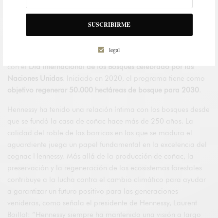
SUSCRIBIRME
Hennessy ha anunciado el lanzamiento de su programa de
legal
regeneración Forest Destination
el
21 de marzo
para coincidir
con el
Día Internacional de los Bosques celebrado por las
Naciones Unidas
. Iniciado en 2020, el programa tiene como
objetivo regenerar 50.000 hectáreas de bosque para 2030
.
Hennessy ha tenido una relación íntima con los bosques desde
que se fundó la casa de coñac hace más de 250 años. La
calidad del roble de las barricas en las que se madura el
aguardiente juega un papel fundamental en la excelencia del
cognac Hennessy. Más allá de la producción de coñac, la
preservación y la regeneración de los ecosistemas forestales
contribuye a la lucha contra el cambio climático para ayudar
a garantizar un futuro positivo para las generaciones
venideras, como señala el presidente de Hennessy, Laurent
Boillot: “Hennessy siempre ha mantenido una visión a largo