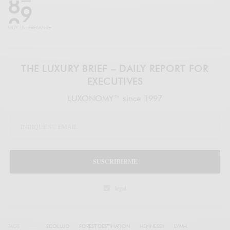
9
6
MUY INTERESANTE
THE LUXURY BRIEF – DAILY REPORT FOR
EXECUTIVES
LUXONOMY™ since 1997
SUSCRIBIRME
legal
TAGS
ECOLUJO
FOREST DESTINATION
HENNESSY
LVMH