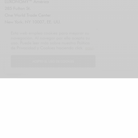
LUXONOMY™ América
285 Fulton St.
One World Trade Center
New York. NY 10007, EE. UU.
Tel: +13322093867
Esta web emplea cookies para mejorar su
navegación. Al navegar por ella acepta su
LUXONOMY™ Europa
uso. Puede leer más sobre nuestra Política
Paseo de la Castellana 123
de Privacidad y Cookies haciendo click
aquí
.
28046 Madrid, SPAIN
Tel.: +34910604830
ACEPTO EL USO DE COOKIES
Quiénes somos
Contacto
Suscribirme al newsletter
Anunciarme en LUXONOMY