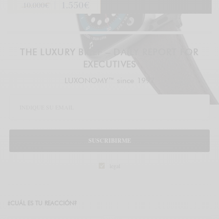
THE LUXURY BRIEF – DAILY REPORT FOR
EXECUTIVES
LUXONOMY™ since 1997
SUSCRIBIRME
legal
¿CUÁL ES TU REACCIÓN?