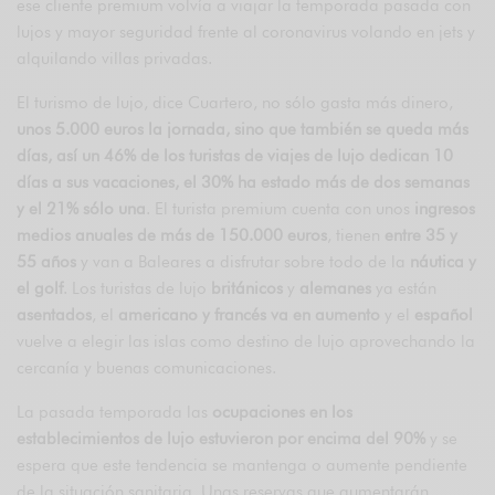
ese cliente premium volvía a viajar la temporada pasada con
lujos y mayor seguridad frente al coronavirus volando en jets y
alquilando villas privadas.
El turismo de lujo, dice Cuartero, no sólo gasta más dinero,
unos 5.000 euros la jornada, sino que también se queda más
días, así un 46% de los turistas de viajes de lujo dedican 10
días a sus vacaciones, el 30% ha estado más de dos semanas
y el 21% sólo una
. El turista premium cuenta con unos
ingresos
medios anuales de más de 150.000 euros
, tienen
entre 35 y
55 años
y van a Baleares a disfrutar sobre todo de la
náutica y
el golf
. Los turistas de lujo
británicos
y
alemanes
ya están
asentados
, el
americano y francés va en aumento
y el
español
vuelve a elegir las islas como destino de lujo aprovechando la
cercanía y buenas comunicaciones.
La pasada temporada las
ocupaciones en los
establecimientos de lujo estuvieron por encima del 90%
y se
espera que este tendencia se mantenga o aumente pendiente
de la situación sanitaria. Unas reservas que aumentarán