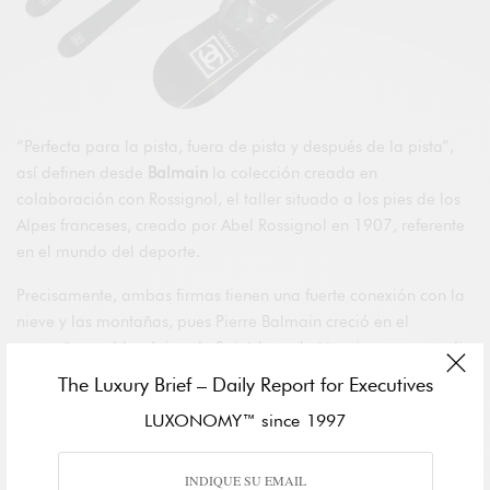
“Perfecta para la pista, fuera de pista y después de la pista”,
así definen desde
Balmain
la colección creada en
colaboración con Rossignol, el taller situado a los pies de los
Alpes franceses, creado por Abel Rossignol en 1907, referente
en el mundo del deporte.
Precisamente, ambas firmas tienen una fuerte conexión con la
nieve y las montañas, pues Pierre Balmain creció en el
pequeño pueblo alpino de Saint Jean de Maurienne, en medio
de los picos de la región de Saboya en Francia.
The Luxury Brief – Daily Report for Executives
LUXONOMY™ since 1997