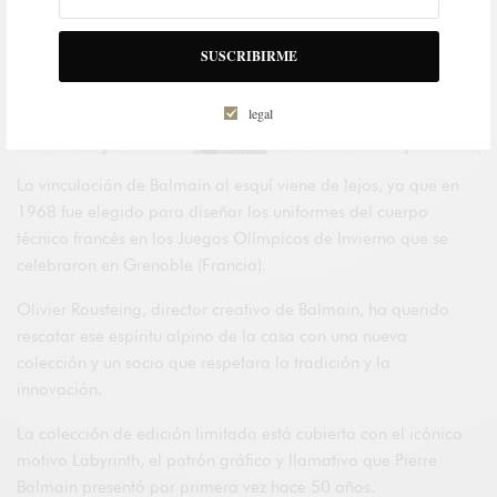
SUSCRIBIRME
legal
La vinculación de Balmain al esquí viene de lejos, ya que en
1968 fue elegido para diseñar los uniformes del cuerpo
técnico francés en los Juegos Olímpicos de Invierno que se
celebraron en Grenoble (Francia).
Olivier Rousteing, director creativo de Balmain, ha querido
rescatar ese espíritu alpino de la casa con una nueva
colección y un socio que respetara la tradición y la
innovación.
La colección de edición limitada está cubierta con el icónico
motivo Labyrinth, el patrón gráfico y llamativo que Pierre
Balmain presentó por primera vez hace 50 años.