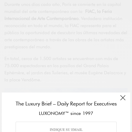
Durante unos días cada año, París se convierte en la capital
mundial del arte contemporáneo con la
FIAC, la Feria
Internacional de Arte Contemporáneo
. Verdadera institución
reconocida en todo el mundo, la FIAC representa para el
público la oportunidad de descubrir las últimas novedades del
arte contemporáneo a través de las obras de los artistas más
prestigiosos del mundo.
En total, cerca de 1.500 artistas se encuentran con más de
75.000 espectadores en los pasillos del Grand Palais
Ephémère, el jardin des Tuileries, el musée Eugène Delacroix y
la place Vendôme.
The Luxury Brief – Daily Report for Executives
LUXONOMY™ since 1997