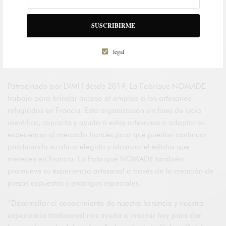
SUSCRIBIRME
legal
Foire internationale d’art contemporain (Feria Internacional de Arte
Contemporáneo) en el Grand Palais Ephémère
Patrocinado por LVMH desde 2019, La Fabrique NOMADE
trabaja para brindar acceso al empleo a los artesanos
refugiados en Francia. Esta organización sin fines de lucro
identifica, capacita y ayuda a estos artesanos a adaptar su
experiencia al mercado francés para que puedan continuar
practicando su oficio elegido y alcanzar el estatus que
merecen en Francia. La Fabrique NOMADE también
promueve su experiencia artesanal a través de la creación de
piezas expuestas y encargos especiales.
“Desarrollar el conocimiento de nuestra herencia y nuestra
experiencia tradicional nos ayuda a innovar hoy para dar