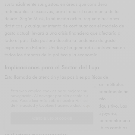
sustancialmente sus gastos, en áreas que considera
redundantes o excesivas, para frenar el crecimiento de la
deuda. Según Musk, la situación actual requiere acciones
drásticas, y cualquier intento de continuar con el modelo de
gasto actual llevará a una crisis financiera que afectaría a
todo el país. Esta postura desafía la tendencia de gasto
expansivo en Estados Unidos y ha generado controversia en
todos los ámbitos de la política y la economía.
Implicaciones para el Sector del Lujo
Esta llamada de atención y las posibles políticas de
austeridad que podrían derivarse de ello tendrían múltiples
Esta web emplea cookies para mejorar su
implicaciones para el sector del lujo, que tradicionalmente ha
navegación. Al navegar por ella acepta su
dependido de la estabilidad económica y el gasto
uso. Puede leer más sobre nuestra Política
de Privacidad y Cookies haciendo click
aquí
.
discrecional de consumidores con alto poder adquisitivo. Las
empresas de lujo, desde marcas de moda hasta joyería,
ACEPTO EL USO DE COOKIES
relojes y automóviles de alta gama, podrían experimentar una
serie de efectos secundarios debido a estos posibles cambios
en el entorno macroeconómico: