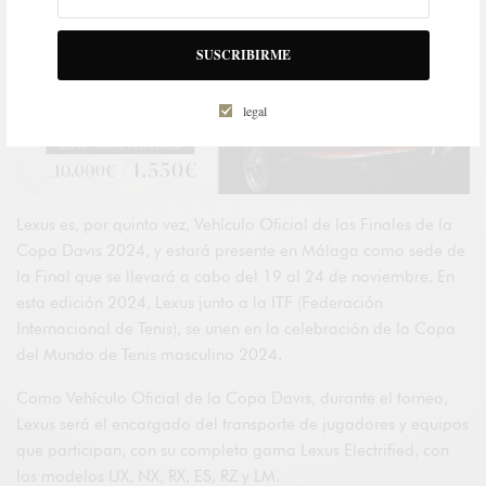
SUSCRIBIRME
legal
Lexus es, por quinta vez, Vehículo Oficial de las Finales de la
Copa Davis 2024, y estará presente en Málaga como sede de
la Final que se llevará a cabo del 19 al 24 de noviembre. En
esta edición 2024, Lexus junto a la ITF (Federación
Internacional de Tenis), se unen en la celebración de la Copa
del Mundo de Tenis masculino 2024.
Como Vehículo Oficial de la Copa Davis, durante el torneo,
Lexus será el encargado del transporte de jugadores y equipos
que participan, con su completa gama Lexus Electrified, con
los modelos UX, NX, RX, ES, RZ y LM.