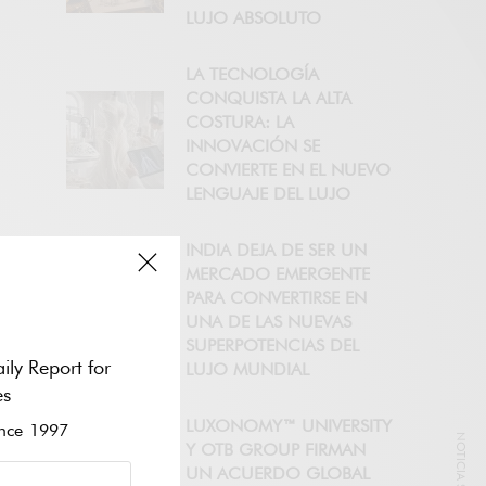
LUJO ABSOLUTO
LA TECNOLOGÍA
CONQUISTA LA ALTA
COSTURA: LA
INNOVACIÓN SE
CONVIERTE EN EL NUEVO
LENGUAJE DEL LUJO
INDIA DEJA DE SER UN
MERCADO EMERGENTE
PARA CONVERTIRSE EN
UNA DE LAS NUEVAS
SUPERPOTENCIAS DEL
ily Report for
LUJO MUNDIAL
es
LUXONOMY™ UNIVERSITY
ce 1997
Y OTB GROUP FIRMAN
UN ACUERDO GLOBAL