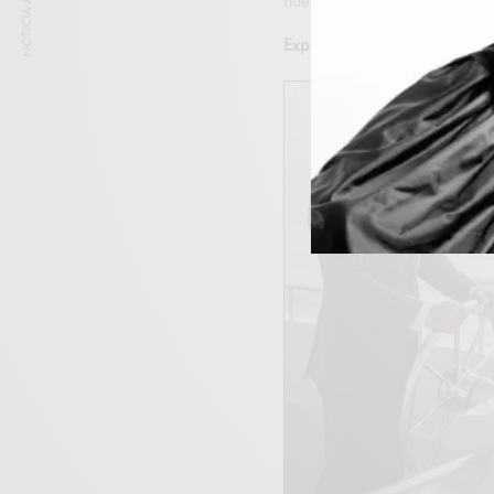
NOTICIA ANTERIOR
nuevas empresas ganadoras
Experiencia omnicanal y min