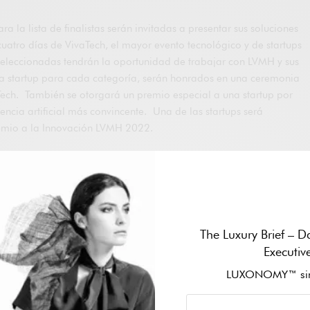
ra la lista de finalistas serán invitadas a presentar sus soluciones
uatro días de VivaTech, el mayor evento tecnológico y de startups
seleccionadas tendrán la oportunidad de trabajar con LVMH y sus
a startup para cada categoría, serán honrados en una ceremonia
ech. También se otorgará un premio especial a una startup por
gencia artificial más convincente. Una de las startups será
mio a la Innovación LVMH 2022.
 nuevas empresas de todo el mundo que aún se encuentran en su
 la semilla hasta la ampliación, y posicionadas para operar a
 líder mundial en lujo a enfrentar los desafíos relacionados con
liente omnicanal. experiencia, operaciones o producción. Hay un
es en Fashion Tech, Beauty Tech y Jewelry Tech.
The Luxury Brief – Da
 presentar su solución a LVMH, siga este enlace para presentar su
Executiv
zo:
https://challenges.vivatechnology.com/en/challenges/lvmh
.
LUXONOMY™ sin
cados del
Premio a la Innovación LVMH 2021
y descubra las