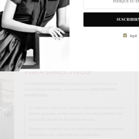
:
orista: BAMBUSER: ganador oficial del desafío
SUSCRIBIR
legal