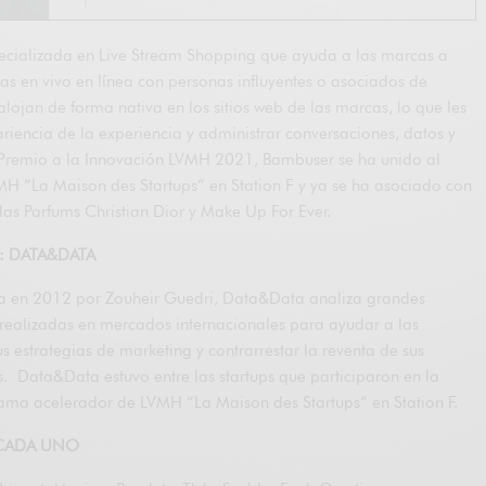
ecializada en Live Stream Shopping que ayuda a las marcas a
s en vivo en línea con personas influyentes o asociados de
lojan de forma nativa en los sitios web de las marcas, lo que les
riencia de la experiencia y administrar conversaciones, datos y
remio a la Innovación LVMH 2021, Bambuser se ha unido al
 “La Maison des Startups” en Station F y ya se ha asociado con
as Parfums Christian Dior y Make Up For Ever.
ial: DATA&DATA
da en 2012 por Zouheir Guedri, Data&Data analiza grandes
realizadas en mercados internacionales para ayudar a las
s estrategias de marketing y contrarrestar la reventa de sus
. Data&Data estuvo entre las startups que participaron en la
ma acelerador de LVMH “La Maison des Startups” en Station F.
: CADA UNO