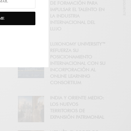
NOTICIA SIGUIENTE
DE FORMACIÓN PARA
IMPULSAR EL TALENTO EN
LA INDUSTRIA
ME
INTERNACIONAL DEL
LUJO
LUXONOMY UNIVERSITY™
REFUERZA SU
POSICIONAMIENTO
INTERNACIONAL CON SU
INCORPORACIÓN AL
ONLINE LEARNING
CONSORTIUM
INDIA Y ORIENTE MEDIO:
LOS NUEVOS
TERRITORIOS DE
EXPANSIÓN PATRIMONIAL