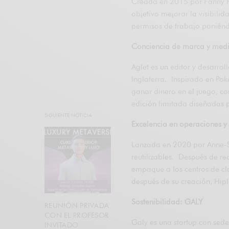
Creada en 2015 por Fanny P
objetivo mejorar la visibili
permisos de trabajo poniénd
Conciencia de marca y med
Aglet es un editor y desarro
Inglaterra. Inspirado en Pok
ganar dinero en el juego, co
edición limitada diseñadas 
SIGUIENTE NOTICIA
Excelencia en operaciones y 
Lanzada en 2020 por Anne-So
reutilizables. Después de re
empaque a los centros de cl
después de su creación, Hip
Sostenibilidad: GALY
REUNIÓN PRIVADA
CON EL PROFESOR
Galy es una startup con sed
INVITADO