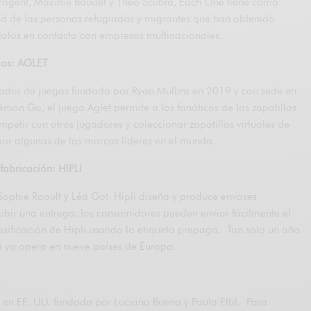
rigent, Maxime Baudet y Théo Scubla, Each One tiene como
dad de las personas refugiadas y migrantes que han obtenido
olos en contacto con empresas multinacionales.
ios: AGLET
llador de juegos fundado por Ryan Mullins en 2019 y con sede en
émon Go, el juego Aglet permite a los fanáticos de las zapatillas
mpetir con otros jugadores y coleccionar zapatillas virtuales de
por algunas de las marcas líderes en el mundo.
fabricación: HIPLI
phie Raoult y Léa Got, Hipli diseña y produce envases
cibir una entrega, los consumidores pueden enviar fácilmente el
asificación de Hipli usando la etiqueta prepaga. Tan solo un año
li ya opera en nueve países de Europa.
e en EE. UU. fundada por Luciano Bueno y Paula Elbl. Para