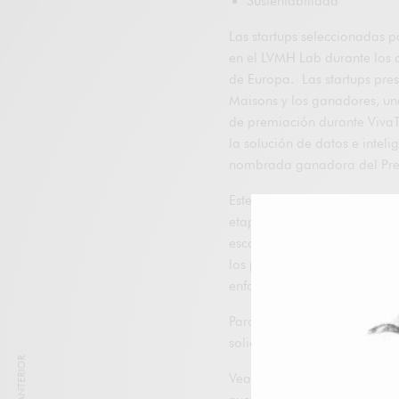
Sustentabilidad
Las startups seleccionadas pa
en el LVMH Lab durante los c
de Europa. Las startups pre
Maisons y los ganadores, un
de premiación durante VivaT
la solución de datos e inteli
nombrada ganadora del Pre
Este desafío está abierto a
etapa de crecimiento, desde
escala global para ayudar al
los procesos creativos, el c
enfoque especial en solucion
Para tener la oportunidad de
solicitud antes del 4 de mar
Vea los aspectos más desta