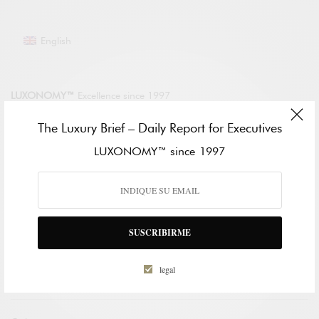
English
LUXONOMY™
Excellence since 1997
The Luxury Brief – Daily Report for Executives
LUXONOMY™ América
LUXONOMY™ since 1997
285 Fulton St.
One World Trade Center
New York. NY 10007, EE. UU.
Tel: +13322093867
LUXONOMY™ Europa
SUSCRIBIRME
Paseo de la Castellana 123
28046 Madrid, SPAIN
legal
Tel.: +34910604830