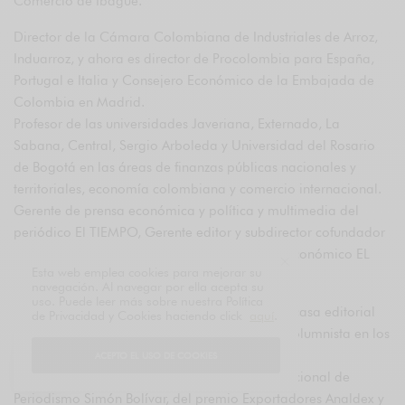
Comercio de Ibagué.
Director de la Cámara Colombiana de Industriales de Arroz,
Induarroz, y ahora es director de Procolombia para España,
Portugal e Italia y Consejero Económico de la Embajada de
Colombia en Madrid.
Profesor de las universidades Javeriana, Externado, La
Sabana, Central, Sergio Arboleda y Universidad del Rosario
de Bogotá en las áreas de finanzas públicas nacionales y
territoriales, economía colombiana y comercio internacional.
Gerente de prensa económica y política y multimedia del
periódico El TIEMPO, Gerente editor y subdirector cofundador
del diario de economía PORTAFOLIO, editor económico EL
Esta web emplea cookies para mejorar su
TIEMPO.
navegación. Al navegar por ella acepta su
uso. Puede leer más sobre nuestra Política
Fundador de los periódicos regionales de esa casa editorial
de Privacidad y Cookies haciendo click
aquí
.
Llano 7 días, Boyacá 7 días y Tolima 7 días. Columnista en los
diarios El Tiempo y La República.
ACEPTO EL USO DE COOKIES
Ganador en tres oportunidades del Premio Nacional de
Periodismo Simón Bolívar, del premio Exportadores Analdex y