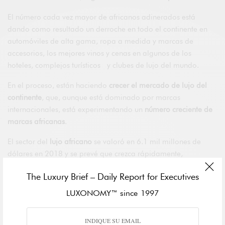
El número cada vez mayor de africanos adinerados está
dando como resultado un derroche en todo el continente en
automóviles de alta gama, ropa a medida y marcas de
accesorios, los mejores vinos y cenas en algunos de los
hoteles, complejos turísticos y clubes de lujo del mundo.
En el proceso, están haciendo
crecer el mercado de lujo del
continente
, que, aunque está dominado por marcas
internacionales, está experimentando un
número creciente de
marcas africanas
.
El sector del
lujo africano
se valoró en 6.1 mil millones de
dólares en 2018 y se prevé que crezca rápidamente,
haciéndolo atractivo para una amplia gama de marcas de
The Luxury Brief – Daily Report for Executives
lujo y proveedores de experiencias exclusivas.
LUXONOMY™ since 1997
Con una
población joven en crecimiento
junto con una
urbanización rápida y un gasto de consumo
en rápido
crecimiento, África ofrece oportunidades atractivas para las