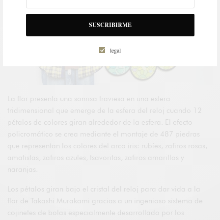
SUSCRIBIRME
legal
La flor presenta una sonrisa traviesa en una esfera
tridimensional que emerge de la esfera del reloj cuando 12
pétalos de colores giran alrededor de la esfera. El efecto
policromático se crea mediante el montaje de 487 piedras
que representan los colores del arco iris: rubíes, zafiros rosas,
amatistas, zafiros azules, tsavoritas, zafiros amarillos y
naranjas.
Los pétalos giran bajo el cristal del reloj para dar vida a la
flor de Takashi Murakami gracias a un ingenioso sistema de
cojinetes de bolas especialmente desarrollado por los