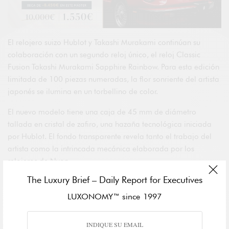
El relojero suizo Hublot y Takashi Murakami continúan su
colaboración con un segundo reloj único, el reloj Classic
Fusion Takashi Murakami Sapphire Rainbow. Para esta edición
limitada de 100 piezas numeradas, la flor sonriente del artista
japonés se ilumina en un torbellino de color.
El nuevo modelo tiene una caja de 45 mm de diámetro
tallada en cristal de zafiro, una hazaña tecnológica iniciada
por Hublot. El fondo transparente revela tanto el trabajo del
artista como la intrincada mecánica elaborada por los
relojeros de Nyon.
The Luxury Brief – Daily Report for Executives
LUXONOMY™ since 1997