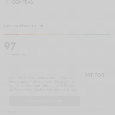
CONTRAS
CALIFICACIÓN DEL LECTOR
9
7
MUY INTERESANTE
THE LUXURY BRIEF – DAILY REPORT FOR
Esta web emplea cookies para mejorar su
EXECUTIVES
navegación. Al navegar por ella acepta su
uso. Puede leer más sobre nuestra Política
LUXONOMY™ since 1997
de Privacidad y Cookies haciendo click
aquí
.
ACEPTO EL USO DE COOKIES