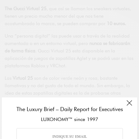
The Gucci Virtual 25
, que así se llaman los sneakers virtuales,
tienen un precio mucho menor del que nos tiene
acostumbrada la marca, se pueden comprar por
10 euros.
Una “persona digital” las puede usar a través de la realidad
aumentada o en un entorno virtual, pero
nunca se fabricarán
de forma física
. Gucci Virtual 25 esta disponible en la
aplicación de juegos de zapatillas Aglet y se podrá usar en las
plataformas Roblox y VRChat.
Las
Virtual 25
son de color verde neón y rosa, bastante
llamativas y no del gusto de todo el mundo. Sin embargo, la
idea de estas zapatillas digitales es la de probarse otras
zapatillas de Gucci y ver qué tal quedan. Además, con las
aplicaciones, los usuarios que adquieran las The Gucci Virtual
The Luxury Brief – Daily Report for Executives
25 también podrán
recrear sus propios diseños
.
LUXONOMY™ since 1997
Te preguntarás para qué quiere alguien comprar una prenda
que no tiene realmente, y por qué pagar 10 euros por ello
. La