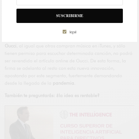
respuesta quizás radique en la”
realidad paralela
” que
suponen las
redes
sociales
y las plataformas virtuales
, ya que
SUSCRIBIRME
con esta aplicación puedes probártelas y
compartir tu imagen
en Instagram por ejemplo, como si las llevarás puestas.
legal
Los usuarios
compran los derechos de “usar” zapatillas de
Gucci
, al igual que otros compran música en iTunes, y sólo
tienen permiso para escuchar determinada canción, no podrá
ser revendido el artículo online de Gucci. De esta forma, la
firma se adelanta al resto con esta nueva innovación,
apostando por este segmento, fuertemente demandando
desde la llegada de la
pandemia
.
También te preguntarás: ¿la idea es rentable?