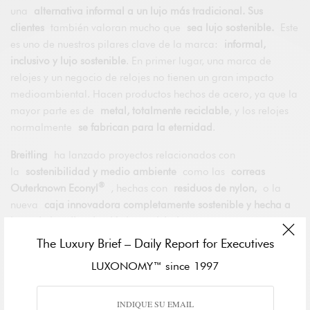
una
alternativa informal a un lujo más tradicional. Sus
clientes
también valoran mucho que
sea lujo sostenible.
Este
es uno de nuestros pilares clave de la marca:
informal,
inclusivo y lujo sostenible
. En primer lugar, una marca de
relojes y un negocio de relojes no tienen un gran impacto
medioambiental. Hacen productos hechos de acero, ya que la
mayor parte es de
metal, totalmente reciclable
, y los relojes
normalmente
se fabrican para la eternidad
.
Breitling
ha lanzado proyectos relacionados con
la
sostenibilidad y medio ambiente
como las
correas
®
Outerknown Econyl
, hechas con
residuos de nylon,
o la
nueva
caja innovadora completamente sostenible y hecha a
base de botellas de plástico reciclado
.
The Luxury Brief – Daily Report for Executives
LUXONOMY™ since 1997