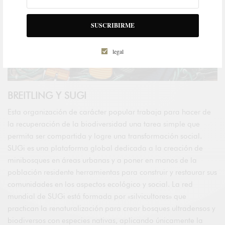
SUSCRIBIRME
legal
BREITLING Y SUGI
Esta organización de carácter popular trabaja para hacer de
la recuperación de la biodiversidad una tarea simple que
permita ser compartida y logre una transformación social.
SUGi es una plataforma global dedicada a la creación de
minibosques en áreas urbanas y a poner en manos de la
población residente herramientas para construir y restaurar sus
comunidades en los aspectos ecológico y social. La red
mundial de SUGi está formada por «silvicultores» que
practican la renaturalización para crear bosques ultradensos y
biodiversos con especies nativas, aplicando únicamente la