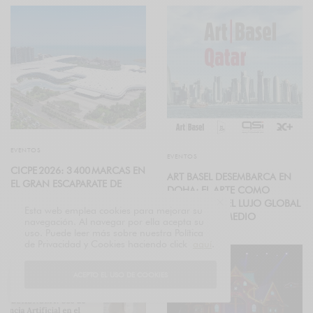
EVENTOS
EVENTOS
CICPE 2026: 3 400 MARCAS EN
ART BASEL DESEMBARCA EN
EL GRAN ESCAPARATE DE
DOHA: EL ARTE COMO
HAINAN
NUEVO EJE DEL LUJO GLOBAL
Esta web emplea cookies para mejorar su
EN ORIENTE MEDIO
navegación. Al navegar por ella acepta su
uso. Puede leer más sobre nuestra Política
de Privacidad y Cookies haciendo click
aquí
.
ACEPTO EL USO DE COOKIES