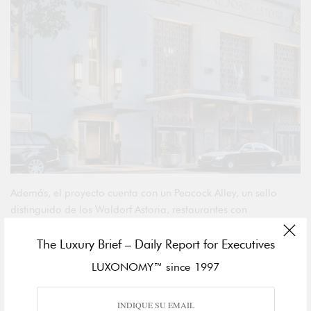
Además, el proyecto cuenta con un Peacock Alley, un sello
distinguido de los Waldorf Astoria, restaurantes con
especialidades, lugares para eventos tanto en interiores como
The Luxury Brief – Daily Report for Executives
en exteriores, salas de reuniones y de juntas, una piscina de
estilo resort con cabañas privadas, spa y gimnasio. “Miami se
LUXONOMY™ since 1997
ha convertido en una verdadera ciudad global, que atrae a
una gran concentración de compradores y viajeros
internacionales, así como a compradores locales.