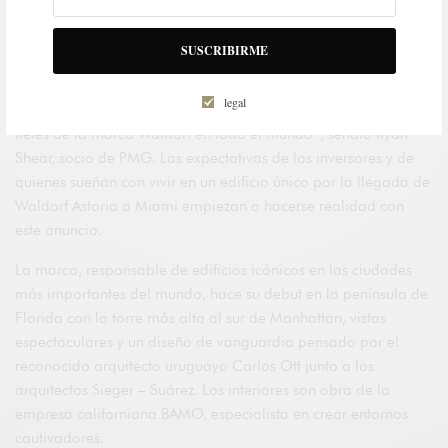
La rica historia y trayectoria de Waldorf Astoria, combinada
SUSCRIBIRME
con el estilo de Miami, ha evocado una respuesta
abrumadoramente entusiasta de una nueva generación de
legal
consumidores de lujo, así como de los que siempre han sido
fieles de la marca Waldorf en todo el mundo”, señaló Ryan
Shear, socio de PMG. Las expectativas de los inversores y de
quienes sueñan con vivir en un edificio único por la llegada de
Waldorf Astoria a Miami empiezan a hacerse realidad con
este anuncio.
La marca, responsable de edificios icónicos en las ciudades
más importantes del mundo, hace su debut en la península de
Florida con la torre más alta al sur de Manhattan, vistas
espectaculares y un diseño de vanguardia pensado por el
reconocido arquitecto uruguayo Carlos Ott junto a los
arquitectos Sieger – Suárez. Los interiores son obra de la
empresa californiana BAMO, especialista en crear entornos
cautivadores.