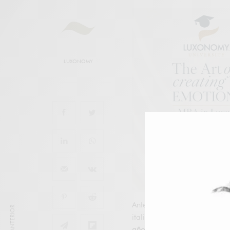
LUXONOMY
Anteriormente hablábamos 
italiana
desapareció misterio
año
. Mientras que
otras mar