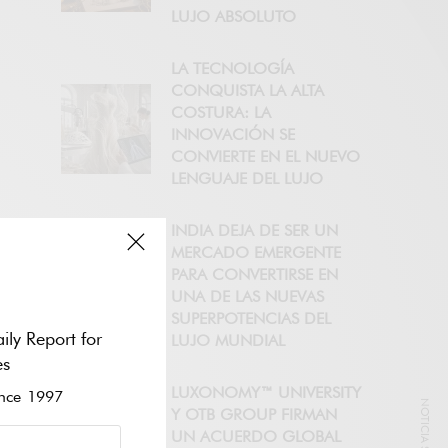
LUJO ABSOLUTO
LA TECNOLOGÍA
CONQUISTA LA ALTA
COSTURA: LA
INNOVACIÓN SE
CONVIERTE EN EL NUEVO
LENGUAJE DEL LUJO
INDIA DEJA DE SER UN
MERCADO EMERGENTE
PARA CONVERTIRSE EN
UNA DE LAS NUEVAS
SUPERPOTENCIAS DEL
ily Report for
LUJO MUNDIAL
es
LUXONOMY™ UNIVERSITY
ce 1997
Y OTB GROUP FIRMAN
UN ACUERDO GLOBAL