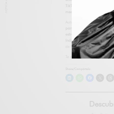
NOTICIA ANTERIOR
TikTok
, Bottega Veneta tenía
media, una revista digital l
Aunque Bottega Veneta ya
n
pantalla de Issue
. Tal vez es
estrene el contenido, se filt
índice
, el diario digital pa
de la mano.
Te dejamos el enlace para
v
Share/Compártelo
Descu