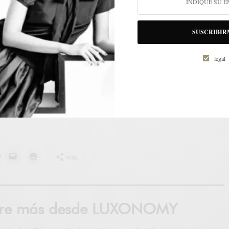
 un
truco bajo la manga
, ha lanzado
su propia plataforma cuasi-
lamada Issue
.
SUSCRIBIR
o tenga su propia cuenta, los feeds se distribuirán con capturas de
a sea la
estrategia de Bottega Veneta: no importa dónde se
legal
ra por el panorama social
. Además: sin
ningún texto, salvo un
rece hecho para disfrutarlo en una pequeña pantalla en la palma
er el primer número:
https://www.issuedbybottega.com/
Más
bre más desde LUXONOMY