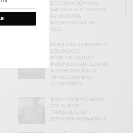
NOTICIA SIGUIENTE
DE FORMACIÓN PARA
IMPULSAR EL TALENTO EN
LA INDUSTRIA
ME
INTERNACIONAL DEL
LUJO
LUXONOMY UNIVERSITY™
REFUERZA SU
POSICIONAMIENTO
INTERNACIONAL CON SU
INCORPORACIÓN AL
ONLINE LEARNING
CONSORTIUM
INDIA Y ORIENTE MEDIO:
LOS NUEVOS
TERRITORIOS DE
EXPANSIÓN PATRIMONIAL