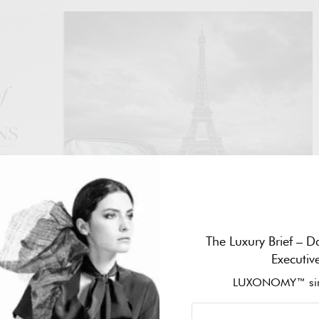
The Luxury Brief – Da
Executiv
LUXONOMY™ sin
del
abandono de Bottega Veneta de las redes sociales
, la marca
samente de todas las plataformas sociales a principios de este
cas lanzaban cuentas en Clubhouse
y pulían su contenido de