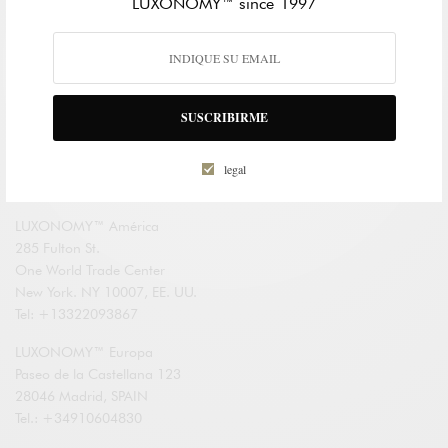
LUXONOMY™ since 1997
English
SUSCRIBIRME
LUXONOMY™
Excellence since 1997
legal
LUXONOMY™ América
285 Fulton St.
One World Trade Center
New York. NY 10007, EE. UU.
Tel: +13322093867
LUXONOMY™ Europa
Paseo de la Castellana 123
28046 Madrid, SPAIN
Tel.: +34910604830