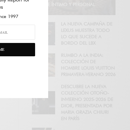
VIAJE ÍNTIMO Y PERSONAL
es
ce 1997
LA NUEVA CAMPAÑA DE
LEXUS MUESTRA TODO
LO QUE SUCEDE A
BORDO DEL LBX
ME
RUMBO A LA INDIA:
COLECCIÓN DE
HOMBRE LOUIS VUITTON
PRIMAVERA-VERANO 2026
DESCUBRE LA NUEVA
COLECCIÓN OTOÑO-
INVIERNO 2025-2026 DE
DIOR, PRESENTADA POR
MARIA GRAZIA CHIURI
EN PARÍS