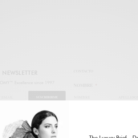
CONTACTO
NEWSLETTER
MY™ Excellence since 1997
NOMBRE
*
SUSCRIBIRME
NOMBRE
APELLIDO
legal
EMAIL
*
The Luxury Brief – Da