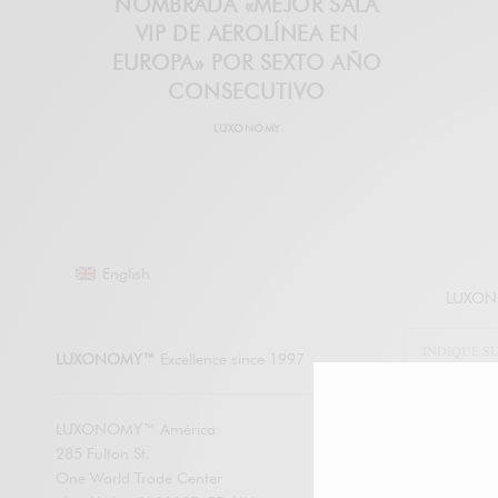
NOMBRADA «MEJOR SALA
VIP DE AEROLÍNEA EN
EUROPA» POR SEXTO AÑO
CONSECUTIVO
LUXONOMY
English
LUXONO
LUXONOMY™
Excellence since 1997
LUXONOMY™ América
285 Fulton St.
SUSCRÍBETE
One World Trade Center