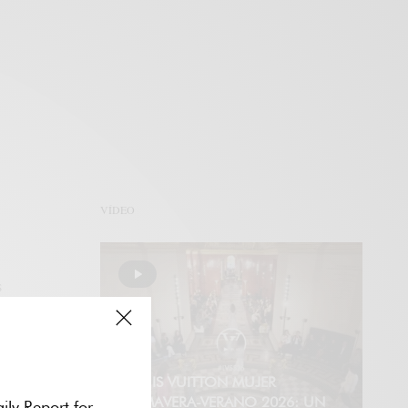
VÍDEO
S
LOUIS VUITTON MUJER
PRIMAVERA-VERANO 2026: UN
ily Report for