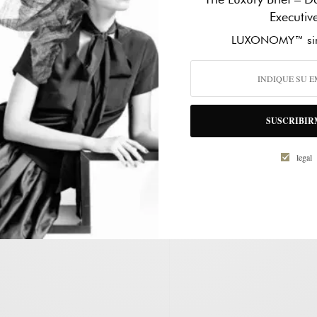
dirección de correo electrónico
Executiv
irte a LUXONOMY y recibir
LUXONOMY™ sin
es de nuevos contenidos por correo
TELÉFONO DE CONTACTO
*
SUSCRIBIR
ASUNTO
*
legal