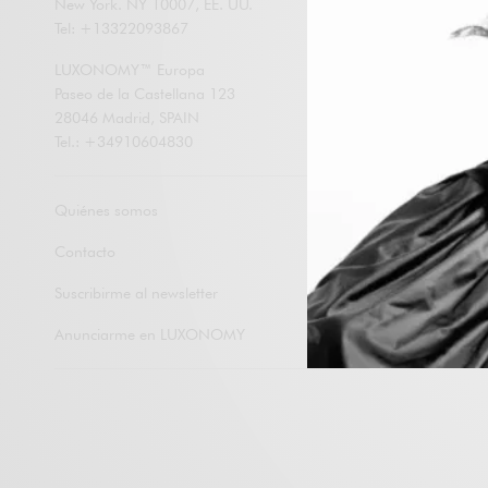
New York. NY 10007, EE. UU.
Introduce tu 
Tel: +13322093867
para suscrib
notificacion
LUXONOMY™ Europa
electrónico.
Paseo de la Castellana 123
28046 Madrid, SPAIN
Tel.: +34910604830
Subscribirme
Quiénes somos
Contacto
Suscribirme al newsletter
Anunciarme en LUXONOMY