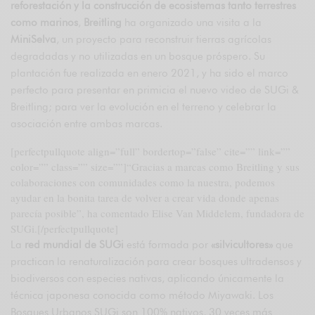
reforestación y la construcción de ecosistemas tanto terrestres
como marinos
,
Breitling
ha organizado una visita a la
MiniSelva
, un proyecto para reconstruir tierras agrícolas
degradadas y no utilizadas en un bosque próspero. Su
plantación fue realizada en enero 2021, y ha sido el marco
perfecto para presentar en primicia el nuevo video de SUGi &
Breitling; para ver la evolución en el terreno y celebrar la
asociación entre ambas marcas.
[perfectpullquote align=”full” bordertop=”false” cite=”” link=””
color=”” class=”” size=””]“Gracias a marcas como Breitling y sus
colaboraciones con comunidades como la nuestra, podemos
ayudar en la bonita tarea de volver a crear vida donde apenas
parecía posible”, ha comentado Elise Van Middelem, fundadora de
SUGi.[/perfectpullquote]
La
red mundial de SUGi
está formada por
«silvicultores»
que
practican la renaturalización para crear bosques ultradensos y
biodiversos con especies nativas, aplicando únicamente la
técnica japonesa conocida como método Miyawaki. Los
Bosques Urbanos SUGi son 100% nativos, 30 veces más