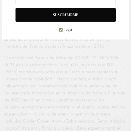
exposición Craft
Prize
y anuncia los
ganadores de 2021 y
menciones especiales
, con el director creativo de Loewe,
SUSCRIBIRME
Jonathan Anderson, y el jurado destacando el trabajo del
diseñador chino Fanglu Lin. Mientras tanto, la
nueva
legal
plataforma digital
The Room
destacará la
importancia de la
artesanía
al mostrar el trabajo excepcional de los 115
finalistas del Premio desde su lanzamiento en 2016.
El ganador del Premio de Artesanía LOEWE FOUNDATION
2021 es el diseñador chino Fanglu Lin, cuyo trabajo SHE
(2016) asombró al jurado con su “escala monumental y su
impresionante habilidad”. Hecho con tela, el trabajo está
influenciado por los métodos de costura milenarios de las
mujeres de la minoría Bai en la provincia de Yunnan. El jurado
de 2021 reunió en torno a Jonathan Anderson a los
principales nombres de la artesanía, el diseño, la arquitectura,
el periodismo, la crítica de arte y la gestión de museos,
incluidos Olivier Gabet, Anatxu Zabalbeascoa, Genta Ishizuka,
Naoto Fukasawa y Patricia Urquiola. Estos expertos también