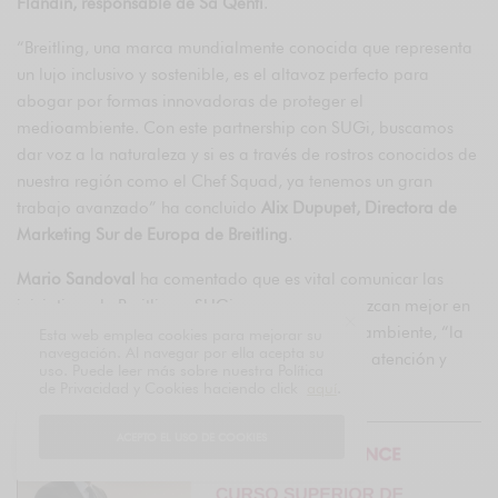
Flandin, responsable de Sa Qenti
.
“Breitling, una marca mundialmente conocida que representa
un lujo inclusivo y sostenible, es el altavoz perfecto para
abogar por formas innovadoras de proteger el
medioambiente. Con este partnership con SUGi, buscamos
dar voz a la naturaleza y si es a través de rostros conocidos de
nuestra región como el Chef Squad, ya tenemos un gran
trabajo avanzado” ha concluido
Alix Dupupet, Directora de
Marketing Sur de Europa de Breitling
.
Mario Sandoval
ha comentado que es vital comunicar las
iniciativas de Breitling y SUGi para que se conozcan mejor en
todo el mundo sus misiones a favor del medio ambiente, “la
Esta web emplea cookies para mejorar su
navegación. Al navegar por ella acepta su
naturaleza es un tesoro al que debemos prestar atención y
uso. Puede leer más sobre nuestra Política
conservar” ha aclarado.
de Privacidad y Cookies haciendo click
aquí
.
ACEPTO EL USO DE COOKIES