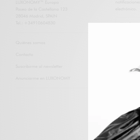
notificacion
LUXONOMY™ Europa
electrónico.
Paseo de la Castellana 123
28046 Madrid, SPAIN
Tel.: +34910604830
Subscribirme
Quiénes somos
Contacto
Suscribirme al newsletter
Anunciarme en LUXONOMY