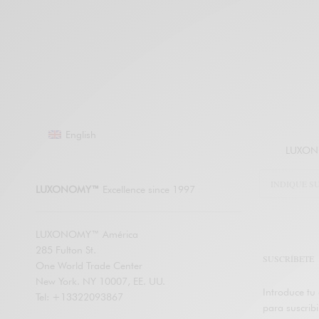
English
LUXONO
LUXONOMY™
Excellence since 1997
LUXONOMY™ América
285 Fulton St.
SUSCRÍBETE
One World Trade Center
New York. NY 10007, EE. UU.
Introduce tu 
Tel: +13322093867
para suscrib