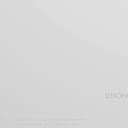
Esta web emplea cookies para mejorar
su navegación. Al navegar por ella