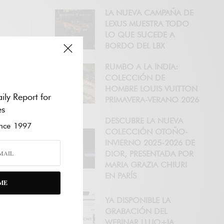
LA NUEVA CAMPAÑA DE
LEXUS MUESTRA TODO
LO QUE SUCEDE A
BORDO DEL LBX
RUMBO A LA INDIA:
COLECCIÓN DE
HOMBRE LOUIS VUITTON
ily Report for
PRIMAVERA-VERANO 2026
es
DESCUBRE LA NUEVA
ce 1997
COLECCIÓN OTOÑO-
INVIERNO 2025-2026 DE
DIOR, PRESENTADA POR
MARIA GRAZIA CHIURI
EN PARÍS
ME
YA DISPONIBLE LA
GRABACIÓN DEL
WEBINAR LUJO+IA