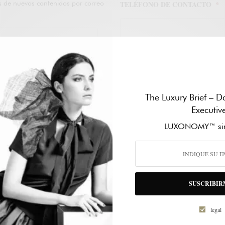
es de nuevos contenidos por correo
TELÉFONO DE CONTACTO
*
ASUNTO
*
The Luxury Brief – Da
Executiv
LUXONOMY™ sin
SUSCRIBIR
legal