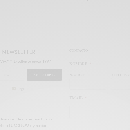
CONTACTO
NEWSLETTER
MY™ Excellence since 1997
NOMBRE
*
SUSCRIBIRME
NOMBRE
APELLIDO
legal
EMAIL
*
dirección de correo electrónico
irte a LUXONOMY y recibir