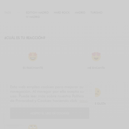
TAGS
EDITION MADRID
HARD ROCK
MADRID
TURISMO
W MADRID
¿CUÁL ES TU REACCIÓN?
ES FASCINANTE
ME ENCANTA
Esta web emplea cookies para mejorar su
navegación. Al navegar por ella acepta su
uso. Puede leer más sobre nuestra Política
de Privacidad y Cookies haciendo click
aquí
.
ME GUSTA
NO ME GUSTA
ACEPTO EL USO DE COOKIES