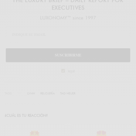
THE LUXURY BRIEF – DAILY REPORT FOR
EXECUTIVES
LUXONOMY™ since 1997
SUSCRIBIRME
legal
TAGS
LVMH
RELOJERÍA
TAG HEUER
¿CUÁL ES TU REACCIÓN?