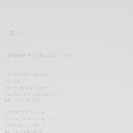
English
LUXONOMY™
Excellence since 1997
LUXONOMY™ América
285 Fulton St.
One World Trade Center
New York. NY 10007, EE. UU.
Tel: +13322093867
LUXONOMY™ Europa
Paseo de la Castellana 123
28046 Madrid, SPAIN
Tel.: +34910604830