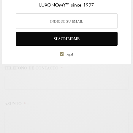
LUXONOMY™ since 1997
APELLIDOS
EMAIL
*
SUSCRIBIRME
legal
TELÉFONO DE CONTACTO
*
ASUNTO
*