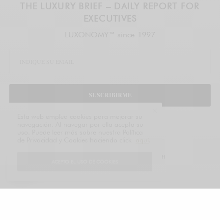
THE LUXURY BRIEF – DAILY REPORT FOR
EXECUTIVES
LUXONOMY™ since 1997
SUSCRIBIRME
Esta web emplea cookies para mejorar su
legal
navegación. Al navegar por ella acepta su
uso. Puede leer más sobre nuestra Política
de Privacidad y Cookies haciendo click
aquí
.
TAGS
ACTUALIDAD
ARTE
CULTURA
FENDI
LVMH
ACEPTO EL USO DE COOKIES
¿CUÁL ES TU REACCIÓN?