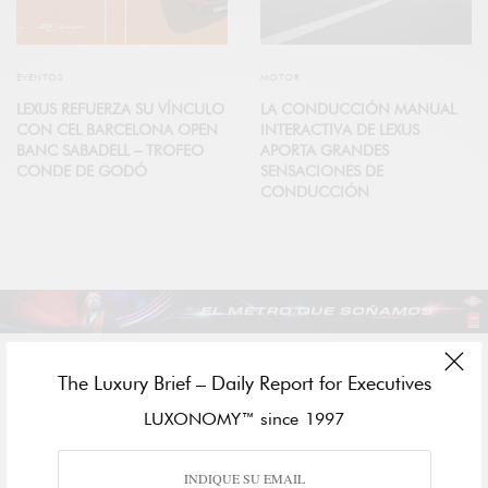
EVENTOS
MOTOR
LEXUS REFUERZA SU VÍNCULO
LA CONDUCCIÓN MANUAL
CON CEL BARCELONA OPEN
INTERACTIVA DE LEXUS
BANC SABADELL – TROFEO
APORTA GRANDES
CONDE DE GODÓ
SENSACIONES DE
CONDUCCIÓN
The Luxury Brief – Daily Report for Executives
LUXONOMY™ since 1997
CONTENIDO PATROCINADO POR
MODA
CELINE INAUGURA UN POP-UP DE